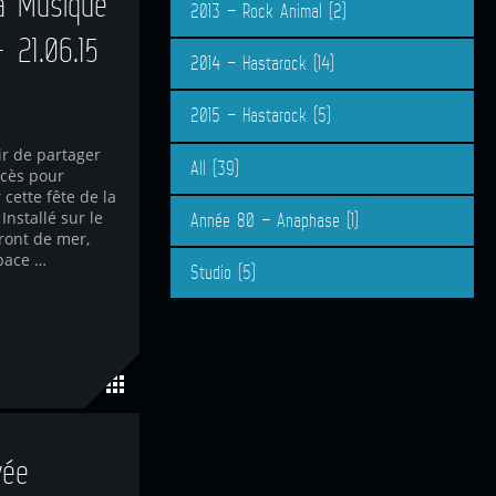
a Musique
2013 – Rock Animal
(2)
 21.06.15
2014 – Hastarock
(14)
2015 – Hastarock
(5)
ir de partager
All
(39)
ccès pour
cette fête de la
nstallé sur le
Année 80 – Anaphase
(1)
ront de mer,
pace …
Studio
(5)
vée