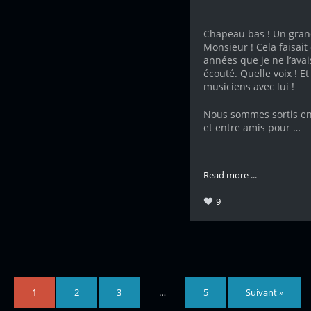
Chapeau bas ! Un gra
Monsieur ! Cela faisait
années que je ne l’avai
écouté. Quelle voix ! Et
musiciens avec lui !
Nous sommes sortis en
et entre amis pour …
Read more ...
9
1
2
3
…
5
Suivant »