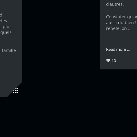
d’autres.
nd
Constater qu’on
 des
aussi du bien !
s plus
répète, on …
 quels
Read more ...
 famille
10