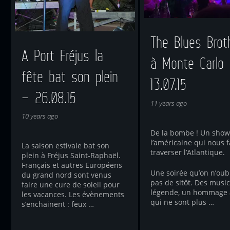
The Blues Brot
A Port Fréjus la
à Monte Carlo
fête bat son plein
13.07.15
– 26.08.15
11 years ago
10 years ago
De la bombe ! Un show
l’américaine qui nous f
La saison estivale bat son
traverser l’Atlantique.
plein à Fréjus Saint-Raphaël.
Français et autres Européens
Une soirée qu’on n’oub
du grand nord sont venus
pas de sitôt. Des musi
faire une cure de soleil pour
légende, un hommage 
les vacances. Les évènements
qui ne sont plus …
s’enchainent : feux …