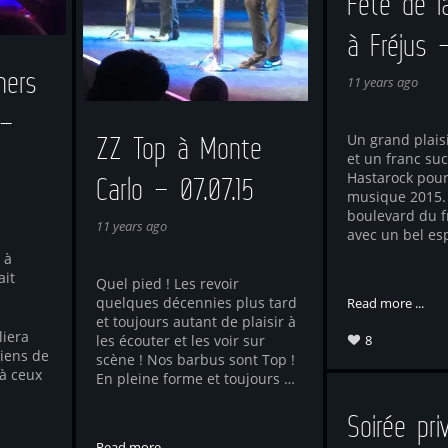
Fête de l
à Fréjus –
hers
11 years ago
 –
ZZ Top à Monte
Un grand plais
et un franc su
Hastarock pour 
Carlo – 07.07.15
musique 2015. I
boulevard du f
11 years ago
avec un bel es
 à
ait
Quel pied ! Les revoir
quelques décennies plus tard
Read more ...
et toujours autant de plaisir à
liera
les écouter et les voir sur
8
ciens de
scène ! Nos barbus sont Top !
à ceux
En pleine forme et toujours …
Soirée pri
Read more ...