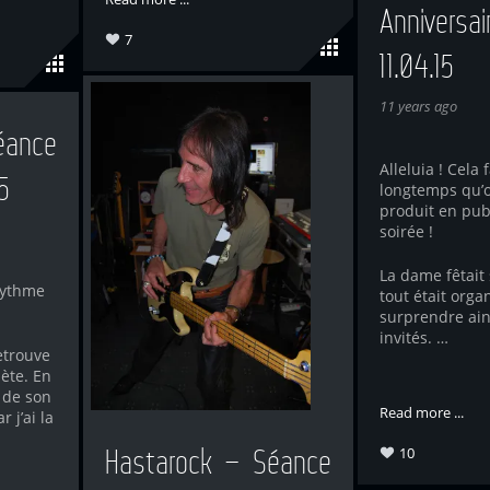
Anniversai
7
11.04.15
11 years ago
éance
Alleluia ! Cela f
5
longtemps qu’on
produit en publ
soirée !
La dame fêtait 
rythme
tout était orga
surprendre ain
invités. …
etrouve
ète. En
 de son
Read more ...
 j’ai la
Hastarock – Séance
10