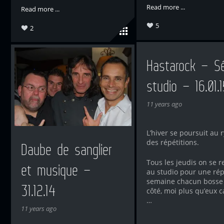
Read more ...
Read more ...
5
2
Hastarock – S
studio – 16.01.1
11 years ago
L’hiver se poursuit au 
des répétitions.
Daube de sanglier
Tous les jeudis on se r
et musique –
au studio pour une rép
semaine chacun bosse
31.12.14
côté, moi plus qu’eux car
…
11 years ago