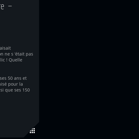
re –
aisait
 ne s ‘était pas
ic ! Quelle
ses 50 ans et
nisé pour la
si que ses 150