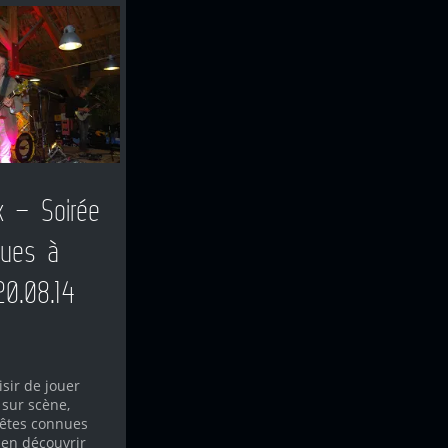
 – Soirée
lues à
20.08.14
isir de jouer
sur scène,
têtes connues
 en découvrir